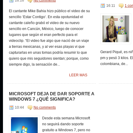
16:16
No comments
16:11
1 co
El cantante Mike Bahia hizo público el video de su
sencillo ‘Estar Contigo‘. En esta opotunidad el
cantante caleño grabó el video de su nuevo
sencillo en Cancún, México, luego de conocer
lugares que según el eran perfecto para el
videoclip. “El video fue algo que nació de un viaje
a tierras mexicanas, y al ver esas playas vi que
Gerard Piqué, es niñ
capturarlas en unas tomas podría resumir lo que
pm y pesó 3 kilos. El
quiero que mis seguidores sientan; porque, como
colombiana, de...
siempre digo, la sensación de...
LEER MAS
MICROSOFT DEJA DE DAR SOPORTE A
WINDOWS 7 ¿QUÉ SIGNIFICA?
10:44
No comments
Desde esta semana Microsoft
no seguirá dando soporte
gratuito a Windows 7, pero no