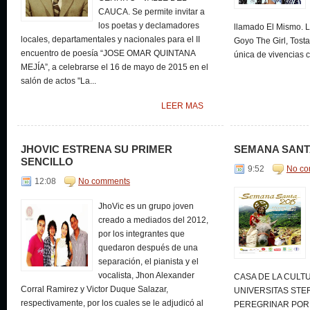
CAUCA. Se permite invitar a
los poetas y declamadores
llamado El Mismo. L
locales, departamentales y nacionales para el II
Goyo The Girl, Tost
encuentro de poesía “JOSE OMAR QUINTANA
única de vivencias c
MEJÍA”, a celebrarse el 16 de mayo de 2015 en el
salón de actos "La...
LEER MAS
JHOVIC ESTRENA SU PRIMER
SEMANA SANTA
SENCILLO
9:52
No c
12:08
No comments
JhoVic es un grupo joven
creado a mediados del 2012,
por los integrantes que
quedaron después de una
separación, el pianista y el
vocalista, Jhon Alexander
CASA DE LA CULT
Corral Ramirez y Victor Duque Salazar,
UNIVERSITAS STER
respectivamente, por los cuales se le adjudicó al
PEREGRINAR POR 