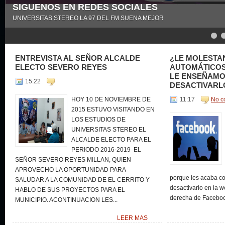
SIGUENOS EN REDES SOCIALES
UNIVERSITAS STEREO LA 97 DEL FM SUENA MEJOR
5
6
7
ENTREVISTA AL SEÑOR ALCALDE
¿LE MOLESTA
ELECTO SEVERO REYES
AUTOMÁTICOS
LE ENSEÑAM
15:22
DESACTIVARL
HOY 10 DE NOVIEMBRE DE
11:17
No c
2015 ESTUVO VISITANDO EN
LOS ESTUDIOS DE
UNIVERSITAS STEREO EL
ALCALDE ELECTO PARA EL
PERIODO 2016-2019 EL
SEÑOR SEVERO REYES MILLAN, QUIEN
APROVECHO LA OPORTUNIDAD PARA
porque les acaba co
SALUDAR A LA COMUNIDAD DE EL CERRITO Y
desactivarlo en la w
HABLO DE SUS PROYECTOS PARA EL
derecha de Facebook
MUNICIPIO. ACONTINUACION LES...
LEER MAS