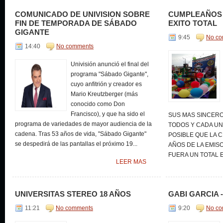
COMUNICADO DE UNIVISION SOBRE
CUMPLEAÑOS 
FIN DE TEMPORADA DE SÁBADO
EXITO TOTAL
GIGANTE
9:45
No c
14:40
No comments
Univisión anunció el final del
programa "Sábado Gigante",
cuyo anfitrión y creador es
Mario Kreutzberger (más
conocido como Don
Francisco), y que ha sido el
SUS MAS SINCER
programa de variedades de mayor audiencia de la
TODOS Y CADA UN
cadena. Tras 53 años de vida, "Sábado Gigante"
POSIBLE QUE LA 
se despedirá de las pantallas el próximo 19...
AÑOS DE LA EMIS
FUERA UN TOTAL EX
LEER MAS
UNIVERSITAS STEREO 18 AÑOS
GABI GARCIA -
11:21
No comments
9:20
No c