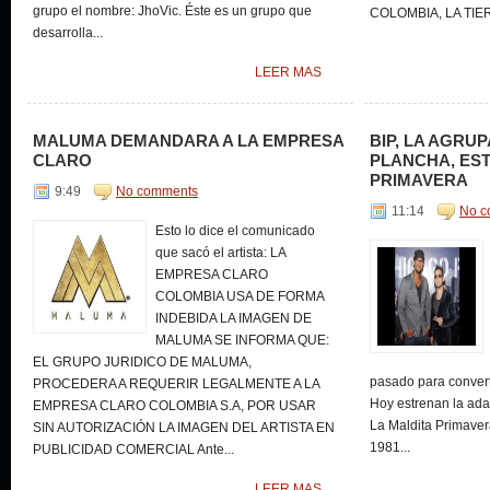
grupo el nombre: JhoVic. Éste es un grupo que
COLOMBIA, LA TIER
desarrolla...
LEER MAS
MALUMA DEMANDARA A LA EMPRESA
BIP, LA AGRU
CLARO
PLANCHA, EST
PRIMAVERA
9:49
No comments
11:14
No c
Esto lo dice el comunicado
que sacó el artista: LA
EMPRESA CLARO
COLOMBIA USA DE FORMA
INDEBIDA LA IMAGEN DE
MALUMA SE INFORMA QUE:
EL GRUPO JURIDICO DE MALUMA,
pasado para converti
PROCEDERA A REQUERIR LEGALMENTE A LA
Hoy estrenan la ad
EMPRESA CLARO COLOMBIA S.A, POR USAR
La Maldita Primaver
SIN AUTORIZACIÓN LA IMAGEN DEL ARTISTA EN
1981...
PUBLICIDAD COMERCIAL Ante...
LEER MAS