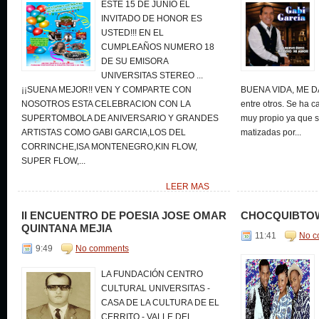
ESTE 15 DE JUNIO EL
INVITADO DE HONOR ES
USTED!!! EN EL
CUMPLEAÑOS NUMERO 18
DE SU EMISORA
UNIVERSITAS STEREO ...
¡¡SUENA MEJOR!! VEN Y COMPARTE CON
BUENA VIDA, ME D
NOSOTROS ESTA CELEBRACION CON LA
entre otros. Se ha c
SUPERTOMBOLA DE ANIVERSARIO Y GRANDES
muy propio ya que 
ARTISTAS COMO GABI GARCIA,LOS DEL
matizadas por...
CORRINCHE,ISA MONTENEGRO,KIN FLOW,
SUPER FLOW,...
LEER MAS
II ENCUENTRO DE POESIA JOSE OMAR
CHOCQUIBTOW
QUINTANA MEJIA
11:41
No c
9:49
No comments
LA FUNDACIÓN CENTRO
CULTURAL UNIVERSITAS -
CASA DE LA CULTURA DE EL
CERRITO - VALLE DEL