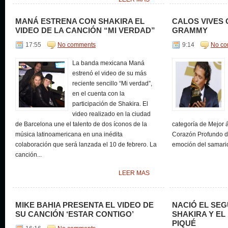
MANÁ ESTRENA CON SHAKIRA EL
CALOS VIVES
VIDEO DE LA CANCIÓN “MI VERDAD”
GRAMMY
17:55
No comments
9:14
No c
La banda mexicana Maná
estrenó el video de su más
reciente sencillo “Mi verdad”,
en el cuenta con la
participación de Shakira. El
video realizado en la ciudad
de Barcelona une el talento de dos íconos de la
categoría de Mejor á
música latinoamericana en una inédita
Corazón Profundo de
colaboración que será lanzada el 10 de febrero. La
emoción del samario
canción...
LEER MAS
MIKE BAHIA PRESENTA EL VIDEO DE
NACIÓ EL SEG
SU CANCIÓN ‘ESTAR CONTIGO’
SHAKIRA Y EL
PIQUÉ