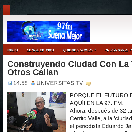
»
»
INICIO
SEÑAL EN VIVO
QUIENES SOMOS
PROGRAMAS
Construyendo Ciudad Con La
Otros Callan
14:58
UNIVERSITAS TV
PORQUE EL FUTURO E
AQUÍ! EN LA 97. FM.
Ahora, después de 32 añ
Cerrito Valle, a la 'ciud
el periodista Eduardo Jar